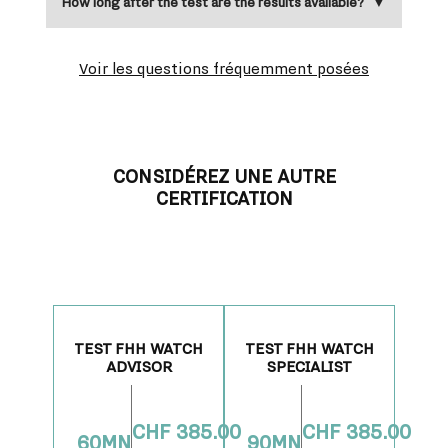
How long after the test are the results available?
Voir les questions fréquemment posées
CONSIDÉREZ UNE AUTRE
CERTIFICATION
TEST FHH WATCH
TEST FHH WATCH
ADVISOR
SPECIALIST
DURÉE
DURÉE
COÛT :
COÛT :
:
:
CHF
385.00
CHF
385.00
60MN
90MN